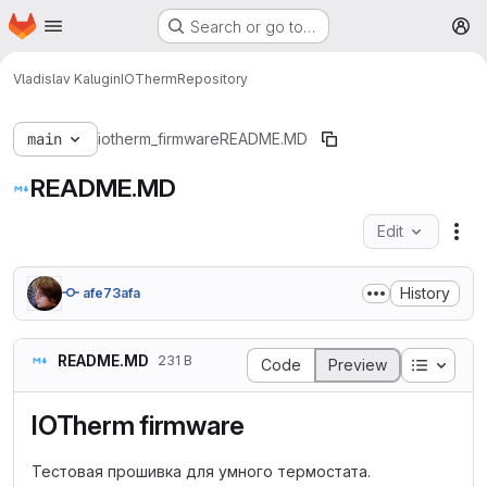
Homepage
Skip to main content
Search or go to…
M
Vladislav Kalugin
IOTherm
Repository
main
iotherm_firmware
README.MD
README.MD
Edit
Fil
History
afe73afa
README.MD
231 B
Table o
Code
Preview
IOTherm firmware
Тестовая прошивка для умного термостата.